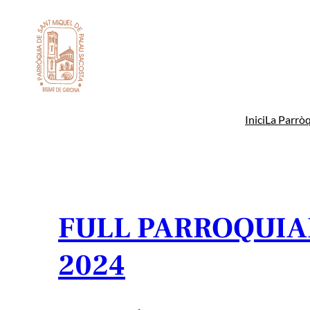
Vés
al
contingut
Inici
La Parròq
FULL PARROQUIAL
2024