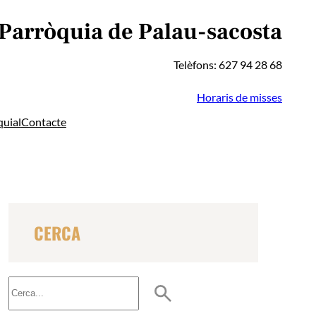
 Parròquia de Palau-sacosta
Telèfons: 627 94 28 68
Horaris de misses
quial
Contacte
CERCA
B
u
s