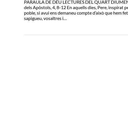
PARAULA DE DÉU LECTURES DEL QUART DIUMENGE 
dels Apòstols, 4, 8-12 En aquells dies, Pere, inspirat p
poble, si avui ens demaneu compte d’això que hem fet e
sapigueu, vosaltres i…