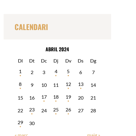
c
a
r
CALENDARI
ABRIL 2024
Dl
Dt
Dc
Dj
Dv
Ds
Dg
1
4
5
2
3
6
7
8
12
13
9
10
11
14
17
18
19
15
16
20
21
23
25
26
22
24
27
28
29
30
« març
maig »