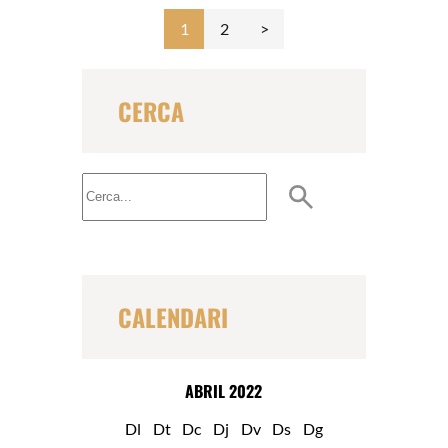
1
2
CERCA
B
u
s
c
a
r
CALENDARI
ABRIL 2022
Dl
Dt
Dc
Dj
Dv
Ds
Dg