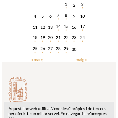
1
3
2
7
8
4
5
6
9
10
14
15
17
11
12
13
16
18
19
20
21
22
23
24
25
26
27
28
29
30
« març
maig »
Aquest lloc web utilitza \"cookies\" pròpies i de tercers
Despatx parroquial: c/ Església Sant Miquel, 1 – 17003
per oferir-te un millor servei. En navegar-hi n\'acceptes
Girona