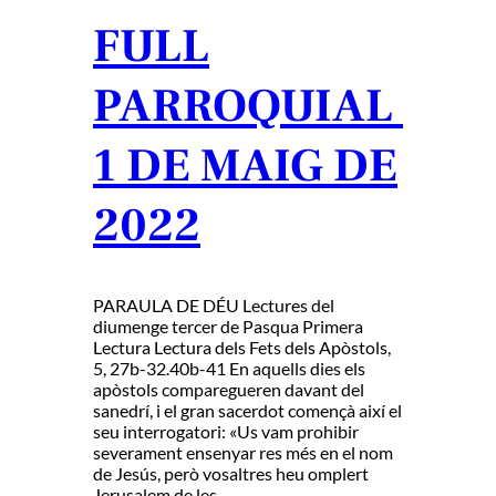
FULL
PARROQUIAL
1 DE MAIG DE
2022
PARAULA DE DÉU Lectures del
diumenge tercer de Pasqua Primera
Lectura Lectura dels Fets dels Apòstols,
5, 27b-32.40b-41 En aquells dies els
apòstols comparegueren davant del
sanedrí, i el gran sacerdot començà així el
seu interrogatori: «Us vam prohibir
severament ensenyar res més en el nom
de Jesús, però vosaltres heu omplert
Jerusalem de les…