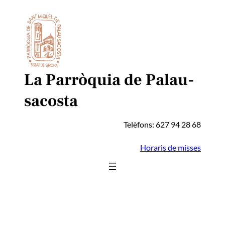
Vés
al
contingut
La Parròquia de Palau-
sacosta
Telèfons: 627 94 28 68
Horaris de misses