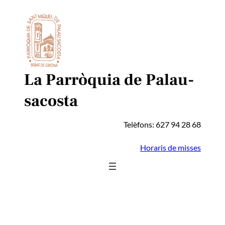
Vés
al
contingut
La Parròquia de Palau-
sacosta
Telèfons: 627 94 28 68
Horaris de misses