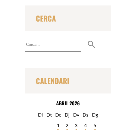
CERCA
B
u
s
c
a
r
CALENDARI
ABRIL 2026
Dl
Dt
Dc
Dj
Dv
Ds
Dg
1
2
3
4
5