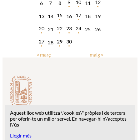
9
10
12
6
7
8
11
15
17
13
14
16
18
19
20
22
23
24
21
25
26
27
29
30
28
« març
maig »
Aquest lloc web utilitza \"cookies\" pròpies i de tercers
Despatx parroquial: c/ Església Sant Miquel, 1 – 17003
per oferir-te un millor servei. En navegar-hi n\'acceptes
Girona
l\'ús
Telèfon: 627 94 28 68
Llegir més
Correu:
palausacosta2020@gmail.com