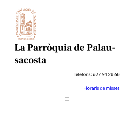
Vés
al
contingut
La Parròquia de Palau-
sacosta
Telèfons: 627 94 28 68
Horaris de misses