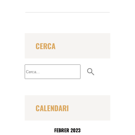
CERCA
B
u
s
c
a
r
CALENDARI
FEBRER 2023