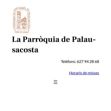
Vés
al
contingut
La Parròquia de Palau-
sacosta
Telèfons: 627 94 28 68
Horaris de misses