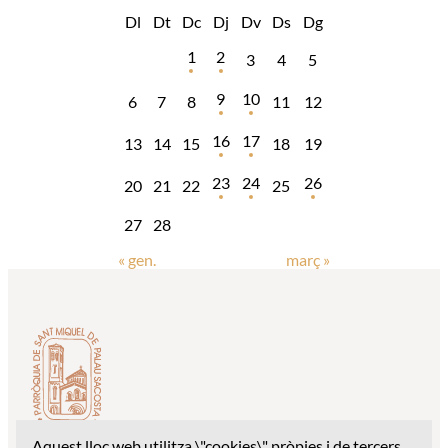
Dl
Dt
Dc
Dj
Dv
Ds
Dg
1
2
3
4
5
9
10
6
7
8
11
12
16
17
13
14
15
18
19
23
24
26
20
21
22
25
27
28
« gen.
març »
Aquest lloc web utilitza \"cookies\" pròpies i de tercers