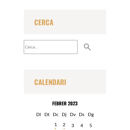
CERCA
B
u
s
c
a
r
CALENDARI
FEBRER 2023
Dl
Dt
Dc
Dj
Dv
Ds
Dg
1
2
3
4
5