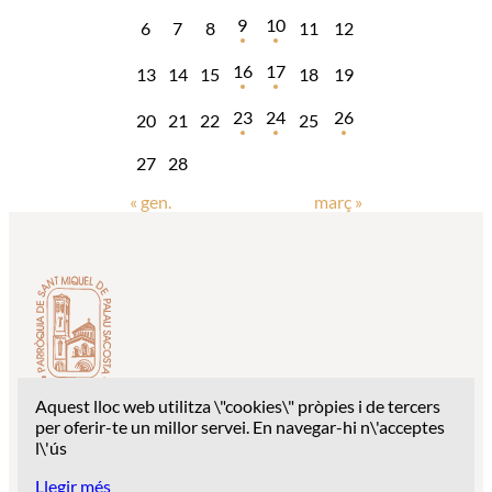
9
10
6
7
8
11
12
16
17
13
14
15
18
19
23
24
26
20
21
22
25
27
28
« gen.
març »
Aquest lloc web utilitza \"cookies\" pròpies i de tercers
Despatx parroquial: c/ Església Sant Miquel, 1 – 17003
per oferir-te un millor servei. En navegar-hi n\'acceptes
Girona
l\'ús
Telèfon: 627 94 28 68
Llegir més
Correu:
palausacosta2020@gmail.com