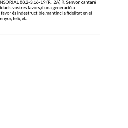
IAL 88,2-3.16-19 (R.: 2A) R. Senyor, cantaré
 vidaels vostres favors,d’una generació a
 favor és indestructible,mantinc la fidelitat en el
enyor, feliç el…