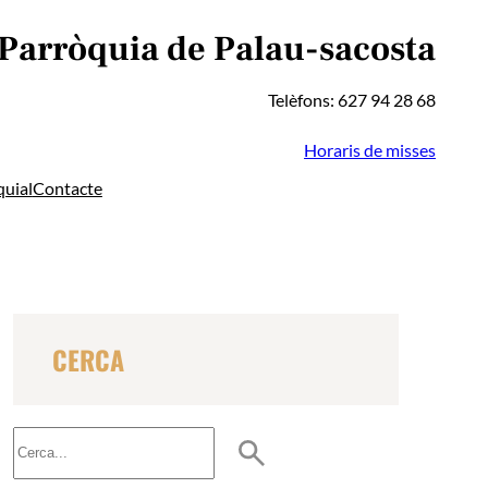
 Parròquia de Palau-sacosta
Telèfons: 627 94 28 68
Horaris de misses
quial
Contacte
CERCA
B
u
s