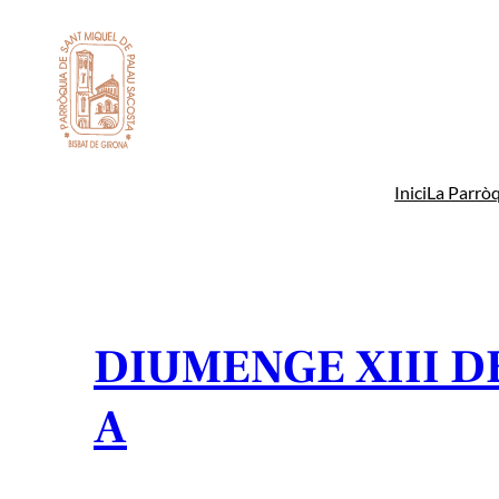
Vés
al
contingut
Inici
La Parròq
DIUMENGE XIII D
A