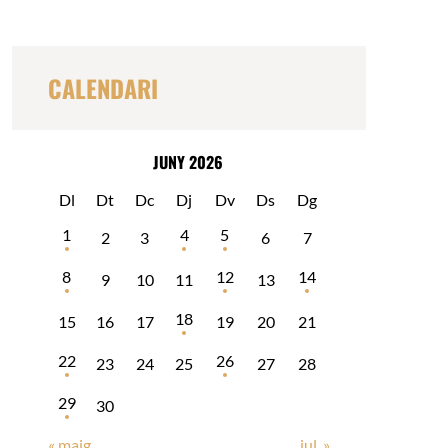
c
a
r
CALENDARI
JUNY 2026
Dl
Dt
Dc
Dj
Dv
Ds
Dg
1
4
5
2
3
6
7
8
12
14
9
10
11
13
18
15
16
17
19
20
21
22
26
23
24
25
27
28
29
30
« maig
jul. »