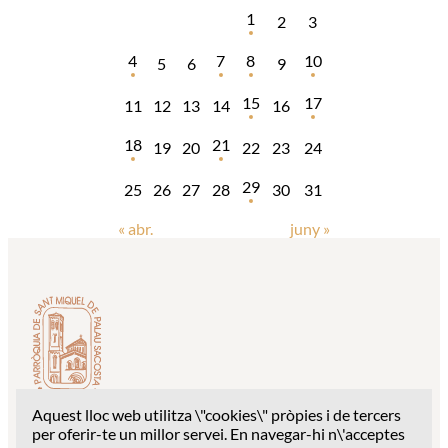
1
2
3
4
7
8
10
5
6
9
15
17
11
12
13
14
16
18
21
19
20
22
23
24
29
25
26
27
28
30
31
« abr.
juny »
Aquest lloc web utilitza \"cookies\" pròpies i de tercers
Despatx parroquial: c/ Església Sant Miquel, 1 – 17003
per oferir-te un millor servei. En navegar-hi n\'acceptes