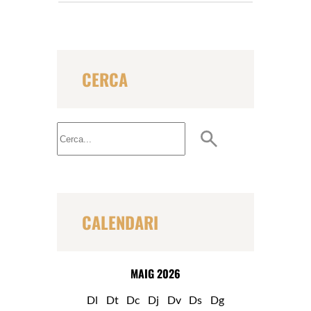
CERCA
B
u
s
c
a
r
CALENDARI
MAIG 2026
Dl
Dt
Dc
Dj
Dv
Ds
Dg