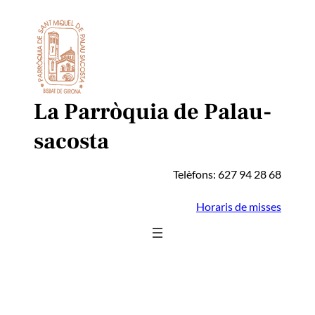
Vés
al
contingut
La Parròquia de Palau-
sacosta
Telèfons: 627 94 28 68
Horaris de misses