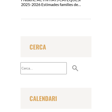
2025-2026 Estimades famílies de…
CERCA
B
u
s
c
a
r
CALENDARI