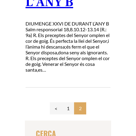
L’ANY B
DIUMENGE XXVI DE DURANT L’ANY B
Salm responsorial 18,8.10.12-13.14 (R.:
9a) R. Els preceptes del Senyor omplen el
cor de goig. És perfecta la llei del Senyor,i
l’ànima hi descansa;és ferm el que el
Senyor disposa,dona seny als ignorants.
R. Els preceptes del Senyor omplen el cor
de goig. Venerar el Senyor és cosa
santa,es…
1
2
CERCA