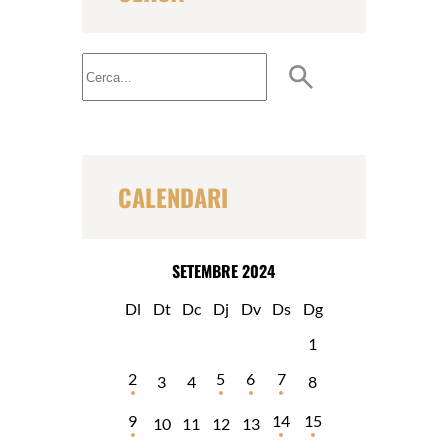
B
u
s
c
a
r
CALENDARI
SETEMBRE 2024
Dl
Dt
Dc
Dj
Dv
Ds
Dg
1
2
5
6
7
3
4
8
9
14
15
10
11
12
13