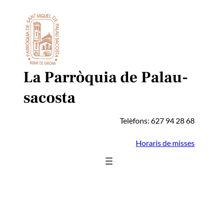
Vés
al
contingut
La Parròquia de Palau-
sacosta
Telèfons: 627 94 28 68
Horaris de misses