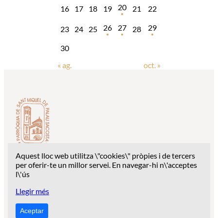
20
16
17
18
19
21
22
26
27
29
23
24
25
28
30
« ag.
oct. »
Aquest lloc web utilitza \"cookies\" pròpies i de tercers
Despatx parroquial: c/ Església Sant Miquel, 1 – 17003
per oferir-te un millor servei. En navegar-hi n\'acceptes
Girona
l\'ús
Telèfon: 627 94 28 68
Llegir més
Correu:
palausacosta2020@gmail.com
Aceptar