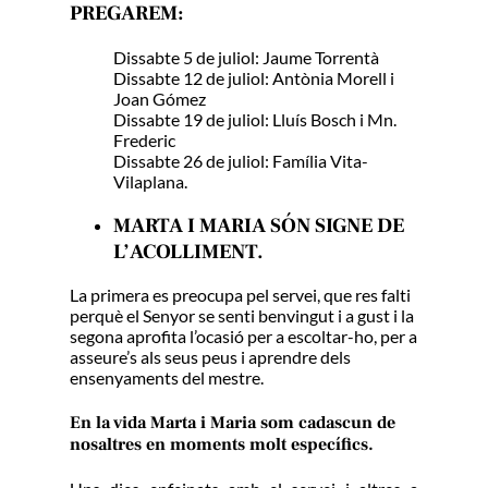
PREGAREM:
Dissabte 5 de juliol: Jaume Torrentà
Dissabte 12 de juliol: Antònia Morell i
Joan Gómez
Dissabte 19 de juliol: Lluís Bosch i Mn.
Frederic
Dissabte 26 de juliol: Família Vita-
Vilaplana.
MARTA I MARIA SÓN SIGNE DE
L’ACOLLIMENT.
La primera es preocupa pel servei, que res falti
perquè el Senyor se senti benvingut i a gust i la
segona aprofita l’ocasió per a escoltar-ho, per a
asseure’s als seus peus i aprendre dels
ensenyaments del mestre.
En la vida Marta i Maria som cadascun de
nosaltres en moments molt específics.