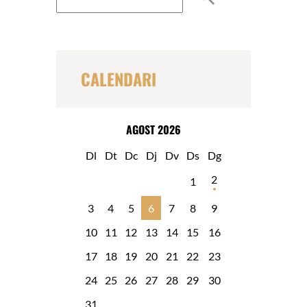
s
c
a
r
CALENDARI
AGOST 2026
Dl
Dt
Dc
Dj
Dv
Ds
Dg
2
1
3
4
5
6
7
8
9
10
11
12
13
14
15
16
17
18
19
20
21
22
23
24
25
26
27
28
29
30
31