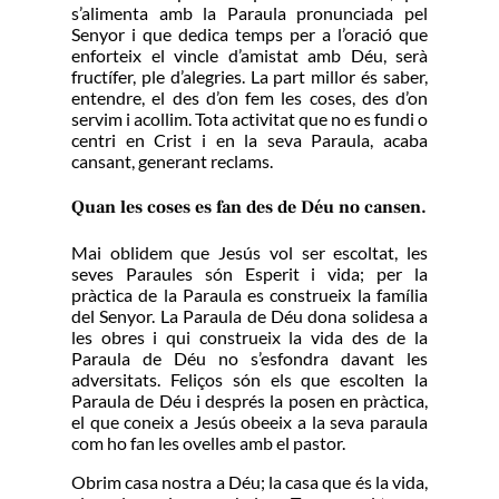
s’alimenta amb la Paraula pronunciada pel
Senyor i que dedica temps per a l’oració que
enforteix el vincle d’amistat amb Déu, serà
fructífer, ple d’alegries. La part millor és saber,
entendre, el des d’on fem les coses, des d’on
servim i acollim. Tota activitat que no es fundi o
centri en Crist i en la seva Paraula, acaba
cansant, generant reclams.
Quan les coses es fan des de Déu no cansen.
Mai oblidem que Jesús vol ser escoltat, les
seves Paraules són Esperit i vida; per la
pràctica de la Paraula es construeix la família
del Senyor. La Paraula de Déu dona solidesa a
les obres i qui construeix la vida des de la
Paraula de Déu no s’esfondra davant les
adversitats. Feliços són els que escolten la
Paraula de Déu i després la posen en pràctica,
el que coneix a Jesús obeeix a la seva paraula
com ho fan les ovelles amb el pastor.
Obrim casa nostra a Déu; la casa que és la vida,