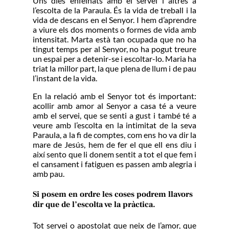
Uns dies enfeinats amb el servei i altres a
l’escolta de la Paraula. És la vida de treball i la
vida de descans en el Senyor. I hem d’aprendre
a viure els dos moments o formes de vida amb
intensitat. Marta està tan ocupada que no ha
tingut temps per al Senyor, no ha pogut treure
un espai per a detenir-se i escoltar-lo. Maria ha
triat la millor part, la que plena de llum i de pau
l’instant de la vida.
En la relació amb el Senyor tot és important:
acollir amb amor al Senyor a casa té a veure
amb el servei, que se senti a gust i també té a
veure amb l’escolta en la intimitat de la seva
Paraula, a la fi de comptes, com ens ho va dir la
mare de Jesús, hem de fer el que ell ens diu i
així sento que li donem sentit a tot el que fem i
el cansament i fatiguen es passen amb alegria i
amb pau.
Si posem en ordre les coses podrem llavors
dir que de l’escolta ve la pràctica.
Tot servei o apostolat que neix de l’amor, que