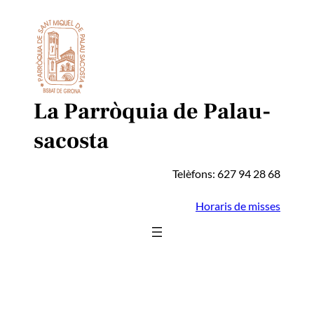
Vés
al
contingut
La Parròquia de Palau-
sacosta
Telèfons: 627 94 28 68
Horaris de misses