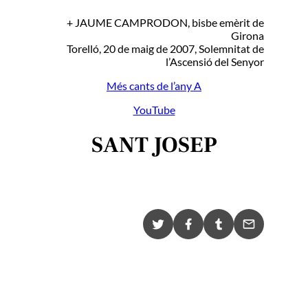
+ JAUME CAMPRODON, bisbe emèrit de
Girona
Torelló, 20 de maig de 2007, Solemnitat de
l’Ascensió del Senyor
Més cants de l’any A
YouTube
SANT JOSEP
X
F
T
E
a
u
m
c
m
a
e
b
i
b
l
l
o
r
o