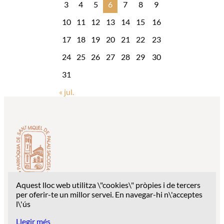
3
4
5
6
7
8
9
10
11
12
13
14
15
16
17
18
19
20
21
22
23
24
25
26
27
28
29
30
31
« jul.
Aquest lloc web utilitza \"cookies\" pròpies i de tercers
Despatx parroquial: c/ Església Sant Miquel, 1 – 17003
per oferir-te un millor servei. En navegar-hi n\'acceptes
Girona
l\'ús
Telèfon: 627 94 28 68
Llegir més
Correu:
palausacosta2020@gmail.com