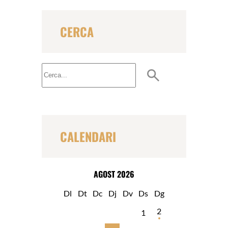
k
CERCA
B
u
s
c
a
r
CALENDARI
AGOST 2026
Dl
Dt
Dc
Dj
Dv
Ds
Dg
2
1