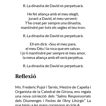
R. La dinastia de David es perpetuarà.
He fet aliança amb el meu elegit,
jurant a David, el meu servent:
T’he creat per sempre una dinastia,
mantindré per tots els segles el teu tron.
R. La dinastia de David es perpetuarà.
Ell em dirà: «Sou el meu pare,
el meu Déu i la roca que em salva».
I jo li mantindré per sempre el meu amor,
la meva aliança amb ell serà perpètua.
R. La dinastia de David es perpetuarà.
Reflexió
Mn. Frederic Pujol i Tarrés, Mestre de Capella i
Organista de la Catedral de Girona, ens regala
una nova col·lecció dels “Salms Responsorials
dels Diumenges i Festes de l’Any Litúrgic” La
que teniu a les mans correspon al cicle A.