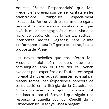
Aquests “Salms Responsorials” que Mn.
Frederic ens ofereix són per ser cantats en les
celebracions litúrgiques, especialment
l’Eucaristia. Per convertir els salms en pregària
personal cal paladejar-los, assaborir-los, i per
això, la millor pedagogia és el cant. Maria, la
mare de Jesús, els hauria cantat, recitat i
interioritat moltes vegades; sens dubte
conformaren el seu “sí” generós i coratjós a la
proposta de l’Àngel.
Les noves melodies que ens ofereix Mn.
Frederic Pujol són senders que ens
comuniquen amb el Pare del cel, vénen
avalades per l’experiència de l’autor, reconegut
i bregat d’anys en aquest ministeri eclesial i, al
mateix temps, per l’experiència concreta de
participació en la litúrgia de la Catedral de
Girona. Esperem que ajudin la comunitat
cristiana a lloar el Senyor i que siguin una
resposta a aquella veu del Concili de la
Tarraconense: En senyeu-nos a pregar!