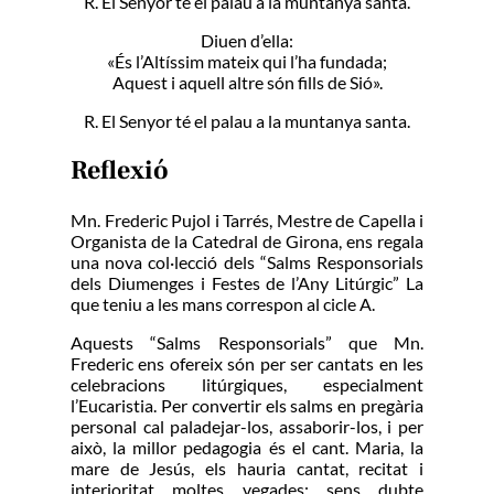
R. El Senyor té el palau a la muntanya santa.
Diuen d’ella:
«És l’Altíssim mateix qui l’ha fundada;
Aquest i aquell altre són fills de Sió».
R. El Senyor té el palau a la muntanya santa.
Reflexió
Mn. Frederic Pujol i Tarrés, Mestre de Capella i
Organista de la Catedral de Girona, ens regala
una nova col·lecció dels “Salms Responsorials
dels Diumenges i Festes de l’Any Litúrgic” La
que teniu a les mans correspon al cicle A.
Aquests “Salms Responsorials” que Mn.
Frederic ens ofereix són per ser cantats en les
celebracions litúrgiques, especialment
l’Eucaristia. Per convertir els salms en pregària
personal cal paladejar-los, assaborir-los, i per
això, la millor pedagogia és el cant. Maria, la
mare de Jesús, els hauria cantat, recitat i
interioritat moltes vegades; sens dubte