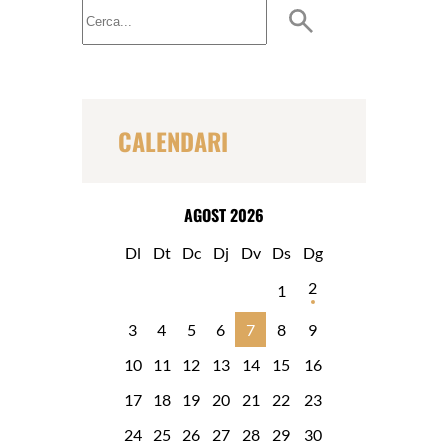
B
u
s
c
a
r
CALENDARI
AGOST 2026
Dl
Dt
Dc
Dj
Dv
Ds
Dg
2
1
3
4
5
6
7
8
9
10
11
12
13
14
15
16
17
18
19
20
21
22
23
24
25
26
27
28
29
30