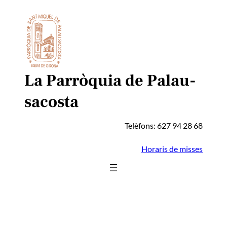
Vés
al
contingut
La Parròquia de Palau-
sacosta
Telèfons: 627 94 28 68
Horaris de misses