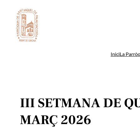
Vés
al
contingut
Inici
La Parròq
III SETMANA DE Q
MARÇ 2026