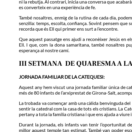
ni la rebutja. Al contrari, inicia una conversa que acaba
es converteix en una experiència de fe.
També nosaltres, enmig de la rutina de cada dia, pode
senzilla: temps, escolta, confiança. Sovint pensem que 
recorda que és Ell qui primer ens surt a l’encontre.
Que aquest passatge ens ajudi a reconèixer Jesús en els
Ell. I que, com la dona samaritana, també nosaltres pu
esperança al nostre camí.
III SETMANA DE QUARESMA A LA
JORNADA FAMILIAR DE LA CATEQUESI:
Aquest any hem viscut una jornada familiar única de cat
més de 80 infants de l’arxiprestat de Girona-Salt, acompa
La trobada va començar amb una càlida benvinguda del bis
sentir la catedral com la casa de tots els cristians. La C
pertany a tota la família cristiana i que ens ajuda a viure i 
Durant la jornada, els infants van tenir l’oportunitat de
millor aquest temple tan estimat. També van poder escol