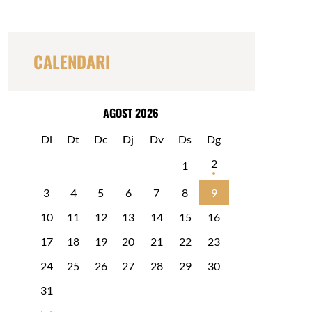
c
a
r
CALENDARI
AGOST 2026
Dl
Dt
Dc
Dj
Dv
Ds
Dg
2
1
3
4
5
6
7
8
9
10
11
12
13
14
15
16
17
18
19
20
21
22
23
24
25
26
27
28
29
30
31