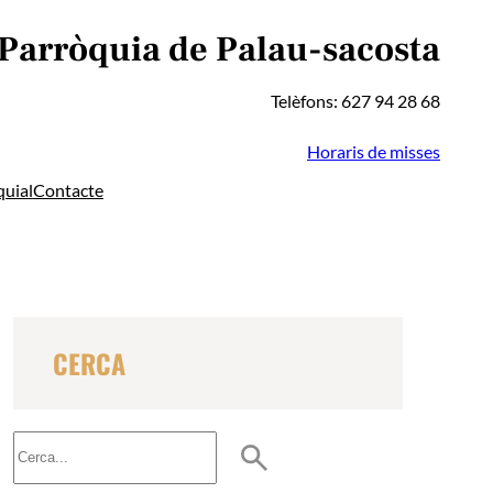
 Parròquia de Palau-sacosta
Telèfons: 627 94 28 68
Horaris de misses
quial
Contacte
CERCA
B
u
s