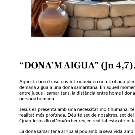
“DONA’M AIGUA” (Jn 4,7)
Aquesta breu frase ens introdueix en una trobada plena d
demana aigua a una dona samaritana. En aquell moment,
entre jueus i samaritans, la distància entre home i dona en
persona humana.
Jesús es presenta amb una necessitat molt humana: té 
realitat més profunda. Déu té set de nosaltres, set del 
Quan Jesús diu «Dóna’m beure», en realitat està obrint la
La dona samaritana arriba al pou amb la seva vida, amb le