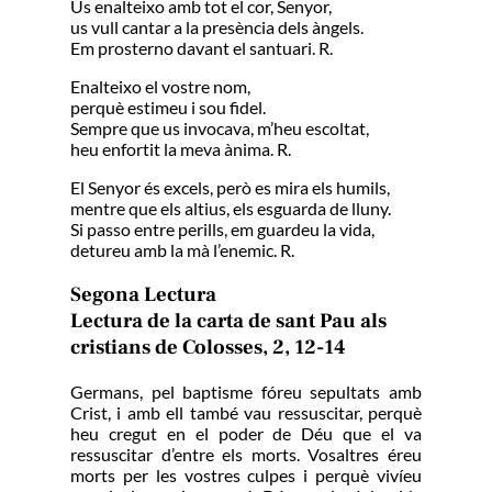
Us enalteixo amb tot el cor, Senyor,
us vull cantar a la presència dels àngels.
Em prosterno davant el santuari. R.
Enalteixo el vostre nom,
perquè estimeu i sou fidel.
Sempre que us invocava, m’heu escoltat,
heu enfortit la meva ànima. R.
El Senyor és excels, però es mira els humils,
mentre que els altius, els esguarda de lluny.
Si passo entre perills, em guardeu la vida,
detureu amb la mà l’enemic. R.
Segona Lectura
Lectura de la carta de sant Pau als
cristians de Colosses, 2, 12-14
Germans, pel baptisme fóreu sepultats amb
Crist, i amb ell també vau ressuscitar, perquè
heu cregut en el poder de Déu que el va
ressuscitar d’entre els morts. Vosaltres éreu
morts per les vostres culpes i perquè vivíeu