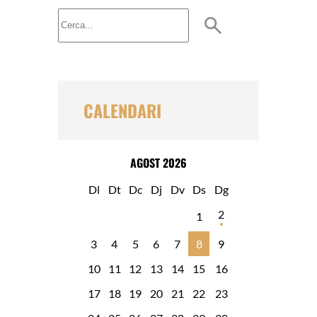
B
u
s
c
a
r
CALENDARI
AGOST 2026
Dl
Dt
Dc
Dj
Dv
Ds
Dg
2
1
3
4
5
6
7
8
9
10
11
12
13
14
15
16
17
18
19
20
21
22
23