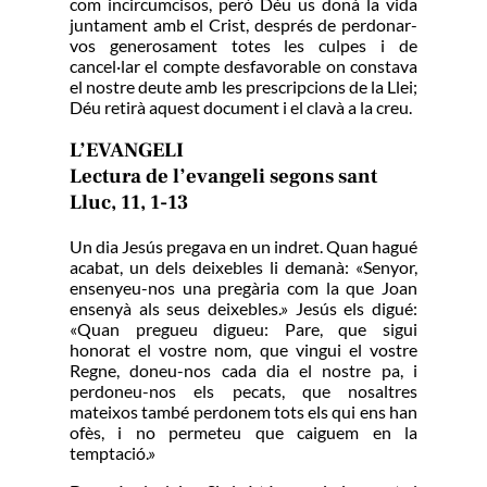
com incircumcisos, però Déu us donà la vida
juntament amb el Crist, després de perdonar-
vos generosament totes les culpes i de
cancel·lar el compte desfavorable on constava
el nostre deute amb les prescripcions de la Llei;
Déu retirà aquest document i el clavà a la creu.
L’EVANGELI
Lectura de l’evangeli segons sant
Lluc, 11, 1-13
Un dia Jesús pregava en un indret. Quan hagué
acabat, un dels deixebles li demanà: «Senyor,
ensenyeu-nos una pregària com la que Joan
ensenyà als seus deixebles.» Jesús els digué:
«Quan pregueu digueu: Pare, que sigui
honorat el vostre nom, que vingui el vostre
Regne, doneu-nos cada dia el nostre pa, i
perdoneu-nos els pecats, que nosaltres
mateixos també perdonem tots els qui ens han
ofès, i no permeteu que caiguem en la
temptació.»