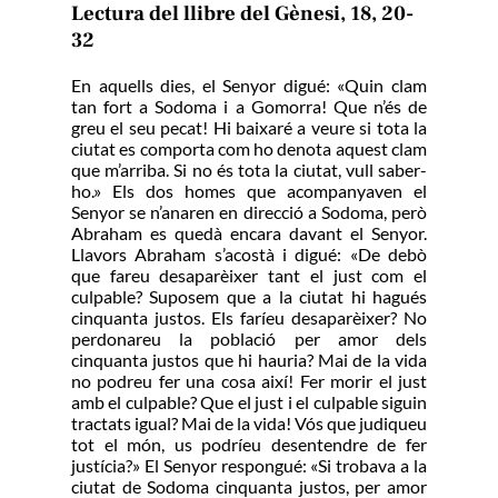
Lectura del llibre del Gènesi, 18, 20-
32
En aquells dies, el Senyor digué: «Quin clam
tan fort a Sodoma i a Gomorra! Que n’és de
greu el seu pecat! Hi baixaré a veure si tota la
ciutat es comporta com ho denota aquest clam
que m’arriba. Si no és tota la ciutat, vull saber-
ho.» Els dos homes que acompanyaven el
Senyor se n’anaren en direcció a Sodoma, però
Abraham es quedà encara davant el Senyor.
Llavors Abraham s’acostà i digué: «De debò
que fareu desaparèixer tant el just com el
culpable? Suposem que a la ciutat hi hagués
cinquanta justos. Els faríeu desaparèixer? No
perdonareu la població per amor dels
cinquanta justos que hi hauria? Mai de la vida
no podreu fer una cosa així! Fer morir el just
amb el culpable? Que el just i el culpable siguin
tractats igual? Mai de la vida! Vós que judiqueu
tot el món, us podríeu desentendre de fer
justícia?» El Senyor respongué: «Si trobava a la
ciutat de Sodoma cinquanta justos, per amor