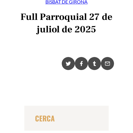
BISBAT DE GIRONA
Full Parroquial 27 de
juliol de 2025
X
F
T
E
a
u
m
c
m
a
e
b
i
b
l
l
o
r
o
k
CERCA