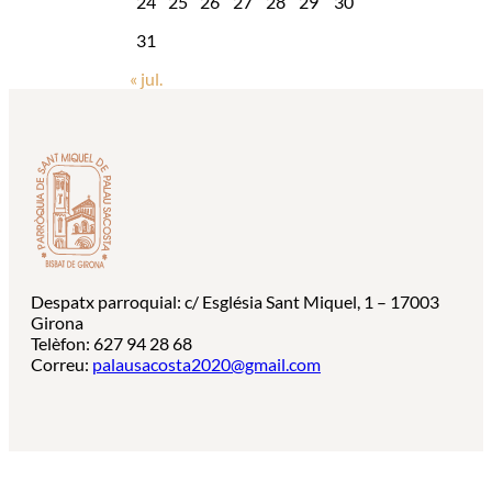
24
25
26
27
28
29
30
31
« jul.
Despatx parroquial: c/ Església Sant Miquel, 1 – 17003
Girona
Telèfon: 627 94 28 68
Correu:
palausacosta2020@gmail.com