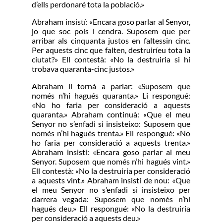
d’ells perdonaré tota la població.»
Abraham insistí: «Encara goso parlar al Senyor,
jo que soc pols i cendra. Suposem que per
arribar als cinquanta justos en faltessin cinc.
Per aquests cinc que falten, destruiríeu tota la
ciutat?» Ell contestà: «No la destruiria si hi
trobava quaranta-cinc justos.»
Abraham li tornà a parlar: «Suposem que
només n’hi hagués quaranta.» Li respongué:
«No ho faria per consideració a aquests
quaranta.» Abraham continuà: «Que el meu
Senyor no s’enfadi si insisteixo: Suposem que
només n’hi hagués trenta.» Ell respongué: «No
ho faria per consideració a aquests trenta.»
Abraham insistí: «Encara goso parlar al meu
Senyor. Suposem que només n’hi hagués vint.»
Ell contestà: «No la destruiria per consideració
a aquests vint.» Abraham insistí de nou: «Que
el meu Senyor no s’enfadi si insisteixo per
darrera vegada: Suposem que només n’hi
hagués deu.» Ell respongué: «No la destruiria
per consideració a aquests deu.»