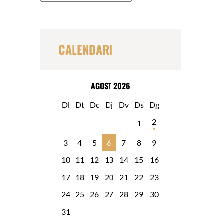
s
c
a
r
CALENDARI
AGOST 2026
Dl
Dt
Dc
Dj
Dv
Ds
Dg
2
1
3
4
5
6
7
8
9
10
11
12
13
14
15
16
17
18
19
20
21
22
23
24
25
26
27
28
29
30
31