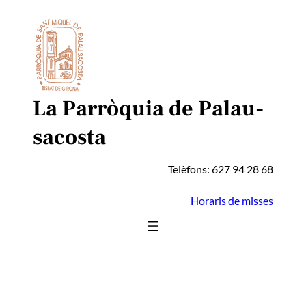
Vés
al
contingut
La Parròquia de Palau-
sacosta
Telèfons: 627 94 28 68
Horaris de misses