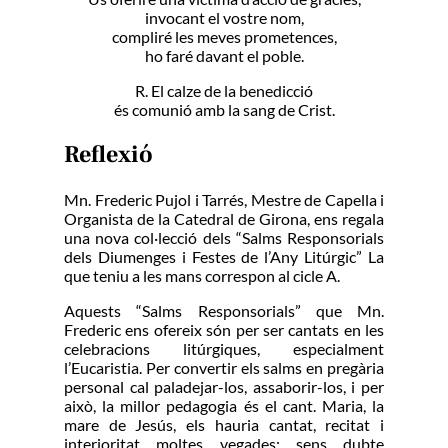
invocant el vostre nom,
compliré les meves prometences,
ho faré davant el poble.
R. El calze de la benedicció
és comunió amb la sang de Crist.
Reflexió
Mn. Frederic Pujol i Tarrés, Mestre de Capella i
Organista de la Catedral de Girona, ens regala
una nova col·lecció dels “Salms Responsorials
dels Diumenges i Festes de l’Any Litúrgic” La
que teniu a les mans correspon al cicle A.
Aquests “Salms Responsorials” que Mn.
Frederic ens ofereix són per ser cantats en les
celebracions litúrgiques, especialment
l’Eucaristia. Per convertir els salms en pregària
personal cal paladejar-los, assaborir-los, i per
això, la millor pedagogia és el cant. Maria, la
mare de Jesús, els hauria cantat, recitat i
interioritat moltes vegades; sens dubte