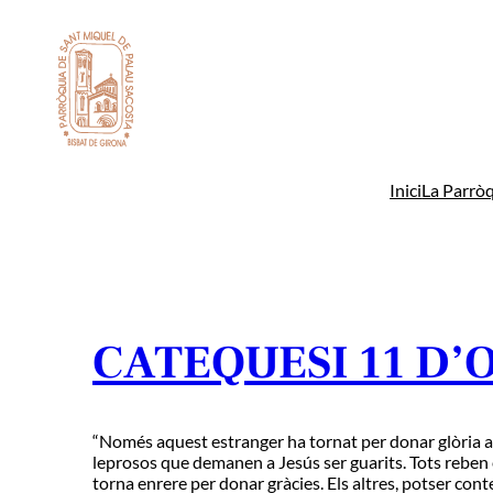
Vés
al
contingut
Inici
La Parròq
CATEQUESI 11 D’
“Només aquest estranger ha tornat per donar glòria 
leprosos que demanen a Jesús ser guarits. Tots reben
torna enrere per donar gràcies. Els altres, potser con