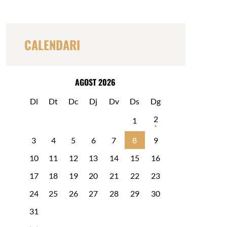
c
a
r
CALENDARI
AGOST 2026
Dl
Dt
Dc
Dj
Dv
Ds
Dg
2
1
3
4
5
6
7
8
9
10
11
12
13
14
15
16
17
18
19
20
21
22
23
24
25
26
27
28
29
30
31