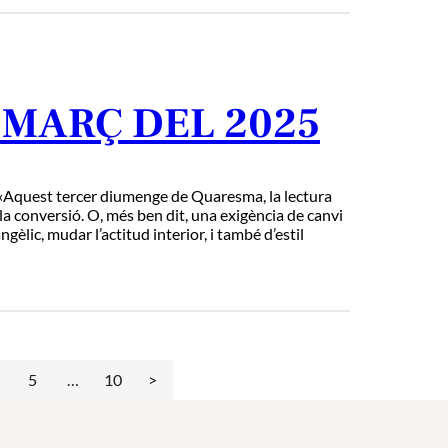
 MARÇ DEL 2025
st tercer diumenge de Quaresma, la lectura
 la conversió. O, més ben dit, una exigència de canvi
ngèlic, mudar l’actitud interior, i també d’estil
5
…
10