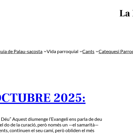
La
uia de Palau-sacosta
Vida parroquial
Cants
Catequesi Parro
OCTUBRE 2025:
a Déu” Aquest diumenge l’Evangeli ens parla de deu
 el do de la curació, però només un —el samarità—
tents, continuen el seu camí, però obliden el més