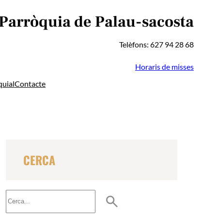
 Parròquia de Palau-sacosta
Telèfons: 627 94 28 68
Horaris de misses
quial
Contacte
CERCA
B
u
s