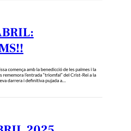
ABRIL:
MS!!
 Missa comença amb la benedicció de les palmes i la
 rememora l’entrada “triomfal” del Crist-Rei a la
seva darrera i definitiva pujada a…
RIL 2025.