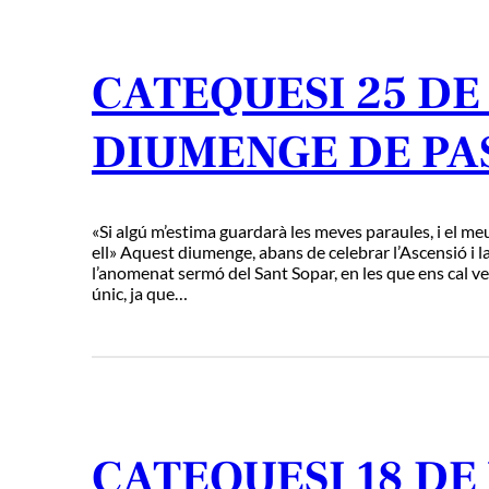
CATEQUESI 25 DE 
DIUMENGE DE PA
«Si algú m’estima guardarà les meves paraules, i el meu
ell» Aquest diumenge, abans de celebrar l’Ascensió i l
l’anomenat sermó del Sant Sopar, en les que ens cal 
únic, ja que…
CATEQUESI 18 DE 