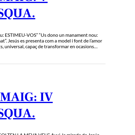
SQUA.
u: ESTIMEU-VOS” “Us dono un manament nou:
mat”. Jesús es presenta com a model i font de l’amor
its, universal, capaç de transformar en ocasions…
MAIG: IV
SQUA.
TEN LA MEVA VEU”. Avui, la mirada de Jesús