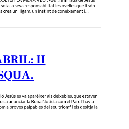
ota la seva responsabilitat les ovelles que li són
les crea un lligam, un instint de coneixement i…
BRIL: II
SQUA.
esús es va aparèixer als deixebles, que estaven
-los a anunciar la Bona Notícia com el Pare l’havia
com a proves palpables del seu triomf i els desitja la