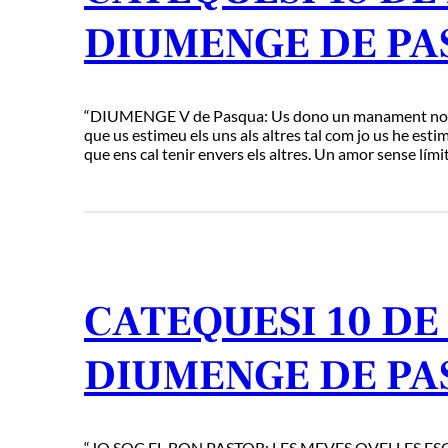
DIUMENGE DE PA
“DIUMENGE V de Pasqua: Us dono un manament no
que us estimeu els uns als altres tal com jo us he esti
que ens cal tenir envers els altres. Un amor sense lím
CATEQUESI 10 DE 
DIUMENGE DE PA
“JO SOC EL BON PASTOR: LES MEVES OVELLES ESCOL