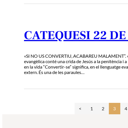
CATEQUESI 22 DE
«SI NO US CONVERTIU, ACABAREU MALAMENT”. «Aque
evangèlica conté una crida de Jesús a la penitència i a
en la vida “Convertir-se” significa, en el llenguatge eva
extern. És una de les paraules…
1
2
3
4