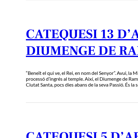
CATEQUESI 13 D’
DIUMENGE DE RA
“Beneït el qui ve, el Rei, en nom del Senyor”. Avui, la
processó d’ingrés al temple. Així, el Diumenge de Rams
Ciutat Santa, pocs dies abans de la seva Passió. És la 
CATEQUESI 5 D’AB