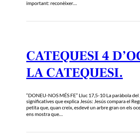
important: reconèixer…
CATEQUESI 4 D’O
LA CATEQUESI.
“DONEU-NOS MÉS FE” Lluc 17,5-10 La paràbola del gr
significatives que explica Jesús: Jesús compara el Re
petita que, quan creix, esdevé un arbre gran on els oc
ens mostra que…